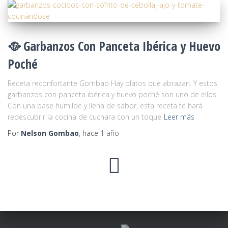
🥘 Garbanzos Con Panceta Ibérica y Huevo
Poché
Receta reconfortante Gombao Hay platos que abrazan. Y estos
garbanzos con panceta ibérica y huevo poché son uno de ellos.
Con una base humilde y llena de sabor, esta receta te hará
redescubrir la cocina de cuchara con un toque
Leer más
Por
Nelson Gombao
, hace
1 año