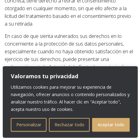
concreta, tiene derecho a retirar el consentimiento
otorgado en cualquier momento, sin que ello afecte a la
licitud del tratamiento basado en el consentimiento previo
a su retirada.
En caso de que sienta vulnerados sus derechos en lo
concerniente a la protección de sus datos personales,
especialmente cuando no haya obtenido satisfacción en el
ejercicio de sus derechos, puede presentar una
reclamación ante la Autoridad de Control en materia de
Protección de Datos competente a través de su sitio web:
Valoramos tu privacidad
www.aepd.es.
Utilizamos cookies para mejorar su experiencia de
¿Cómo hemos obtenido sus datos?
navegación, ofrecer anuncios o contenido personalizados y
analizar nuestro tráfico. Al hacer clic en "Aceptar todo",
acepta nuestro uso de cookies.
Los datos personales que tratamos en CARNICAS
GOMBAO, S.L. proceden de: El propio interesado.
Personalizar
Rechazar todo
Aceptar todo
Tratamiento de los datos de prevención del riesgo de