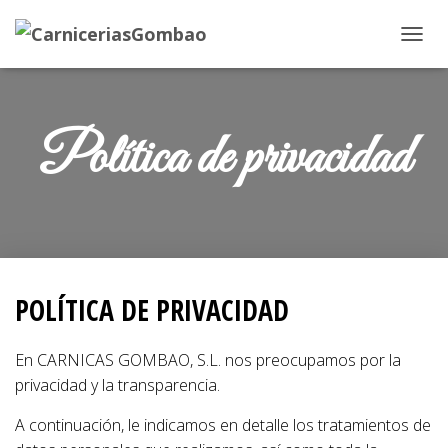
C
A
M
Política de privacidad
B
I
A
R
M
O
POLÍTICA DE PRIVACIDAD
D
O
En CARNICAS GOMBAO, S.L. nos preocupamos por la
D
privacidad y la transparencia.
E
A continuación, le indicamos en detalle los tratamientos de
N