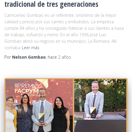
tradicional de tres generaciones
Carnicerías Gombao es un referente, sinónimo de la mejor
calidad y precio por sus carnes y embutidos. La empresa
cumple 84 años y ha conseguido fidelizar a sus clientes a base
de trabajo, esfuerzo y mimo. En el año 1936 José Luis
Gombao abrió su negocio en su municipio, La Romana. Allí
contaba
Leer más
Por
Nelson Gombao
, hace
2 años