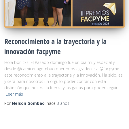
Reconocimiento a la trayectoria y la
innovación facpyme
Hola bonicxs! El Pasado domingo fue un día muy especial y
desde @carniceriagombao queremos agradecer a @facpyme
este reconocimiento a la trayectoria y la innovación. Ha sido, es
y será para nosotros un orgullo poder contar con esta
distinción que nos da la fuerza y las ganas para poder seguir
Leer más
Por
Nelson Gombao
, hace
3 años