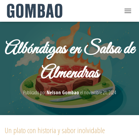
C
A
M
Albóndigas en Salsa de
B
I
A
Almendras
R
M
O
Publicado por
Nelson Gombao
el
noviembre 21, 2024
D
O
D
E
Un plato con historia y sabor inolvidable
N