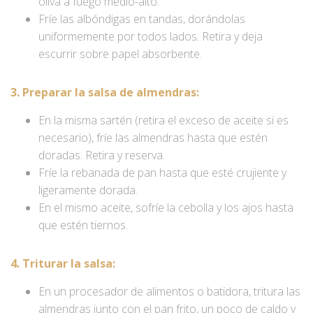
oliva a fuego medio-alto.
Fríe las albóndigas en tandas, dorándolas
uniformemente por todos lados. Retira y deja
escurrir sobre papel absorbente.
3. Preparar la salsa de almendras:
En la misma sartén (retira el exceso de aceite si es
necesario), fríe las almendras hasta que estén
doradas. Retira y reserva.
Fríe la rebanada de pan hasta que esté crujiente y
ligeramente dorada.
En el mismo aceite, sofríe la cebolla y los ajos hasta
que estén tiernos.
4. Triturar la salsa:
En un procesador de alimentos o batidora, tritura las
almendras junto con el pan frito, un poco de caldo y