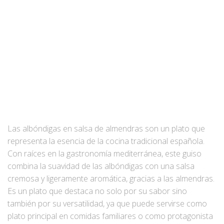
A
V
E
G
A
C
I
Ó
N
Las albóndigas en salsa de almendras son un plato que
representa la esencia de la cocina tradicional española.
Con raíces en la gastronomía mediterránea, este guiso
combina la suavidad de las albóndigas con una salsa
cremosa y ligeramente aromática, gracias a las almendras.
Es un plato que destaca no solo por su sabor sino
también por su versatilidad, ya que puede servirse como
plato principal en comidas familiares o como protagonista