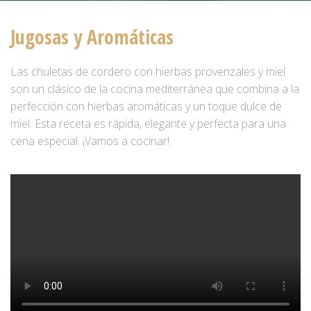
A
V
Jugosas y Aromáticas
E
G
Las chuletas de cordero con hierbas provenzales y miel
A
son un clásico de la cocina mediterránea que combina a la
perfección con hierbas aromáticas y un toque dulce de
C
miel. Esta receta es rápida, elegante y perfecta para una
I
cena especial. ¡Vamos a cocinar!
Ó
N