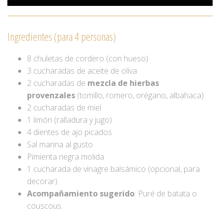
Ingredientes (para 4 personas)
8 chuletas de cordero (con hueso)
3 cucharadas de aceite de oliva
2 cucharadas de
mezcla de hierbas
provenzales
(tomillo, romero, orégano, albahaca)
2 cucharadas de miel
1 limón (ralladura y jugo)
4 dientes de ajo picados
Sal marina al gusto
Pimienta negra molida
1 cucharada de vinagre balsámico (opcional, para
decorar)
Acompañamiento sugerido
: Puré de batata o
couscous.