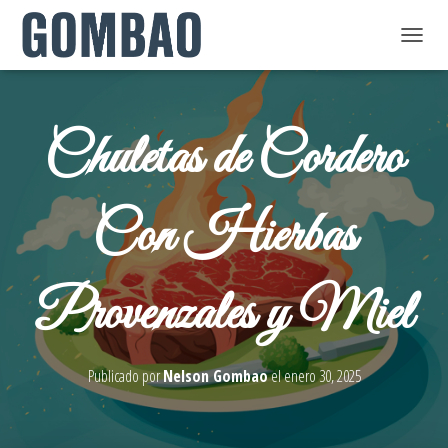
C
A
M
Chuletas de Cordero
B
I
A
Con Hierbas
R
M
O
Provenzales y Miel
D
O
D
Publicado por
Nelson Gombao
el
enero 30, 2025
E
N